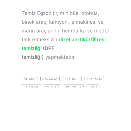
Temiz Egzoz tır, minibüs, otobüs,
binek araç, kamyon, iş makinesi ve
marin araçlarının her marka ve model
fark etmeksizin
dizel partikül filtresi
temizliği
(DPF
temizliği)
yapmaktadır.
ALIAĞA
BALÇOVA
BAYINDIR
BAYRAKLI
BERGAMA
BEYDAĞ
BORNOVA
BUCA
ÇEŞME
ÇIĞLI
DIKILI
DIZEL PARTIKÜL FILTRE
DIZEL PARTIKÜL FILTRESI (DPF)
DIZEL PARTIKÜL FILTRESI REJENERASYONU NASIL
YAPILIR